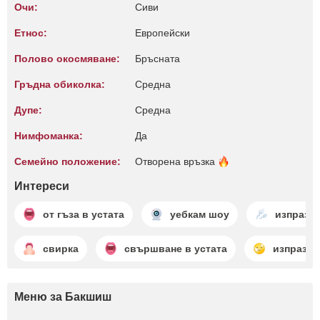
Очи:
Сиви
Етнос:
Европейски
Полово окосмяване:
Бръсната
Гръдна обиколка:
Среднa
Дупе:
Среднa
Нимфоманка:
Да
Семейно положение:
Отворена
връзка
Интереси
от гъза в устата
уебкам шоу
изпразва
свирка
свършване в устата
изпразва
Меню за Бакшиш